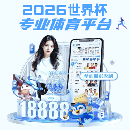
安博(Anbo)网页版页面登录-安博世
界杯（中国）
安博(Anbo)网页版页面登录-安博世
界杯（中国）:
首
关
产
客
新
设
联
页
于
品
户
闻
备
系
我
应
服
资
能
我
们
用
务
讯
力
们